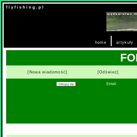
f l y f i s h i n g . p l
|
home
artykuły
FO
[Nowa wiadomość]
[Odśwież]
Email: