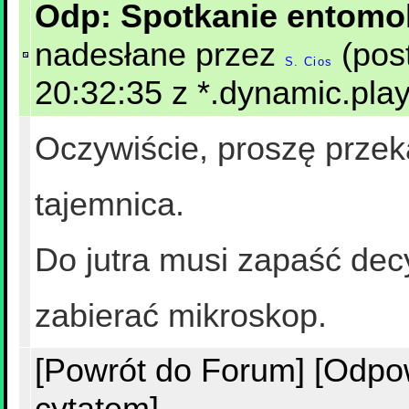
Odp: Spotkanie entomo
nadesłane przez
(pos
S. Cios
20:32:35 z *.dynamic.play
Oczywiście, proszę przeka
tajemnica.
Do jutra musi zapaść dec
zabierać mikroskop.
[Powrót do Forum]
[Odpo
cytatem]