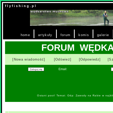
f l y f i s h i n g . p l
|
|
|
|
home
artykuły
forum
komis
galerie
FORUM WĘDK
[Nowa wiadomość]
[Odśwież]
[Odpowiedz]
[S
Email:
Ostani post! Temat: Odp: Zawody na Rabie w najb