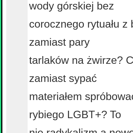
wody górskiej bez
corocznego rytuału z
zamiast pary
tarlaków na żwirze? 
zamiast sypać
materiałem spróbowa
rybiego LGBT+? To
nie radykalizm a nowo