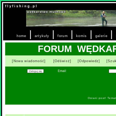
f l y f i s h i n g . p l
|
|
|
|
|
home
artykuły
forum
komis
galerie
FORUM WĘDKA
[Nowa wiadomość]
[Odśwież]
[Odpowiedz]
[Szuk
Email:
Ostani post! Tema