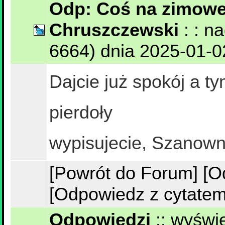
Odp: Coś na zimowe
Chruszczewski
: : n
6664) dnia 2025-01-02
Dajcie już spokój a 
pierdoły
wypisujecie, Szanown
[Powrót do Forum]
[O
[Odpowiedz z cytatem
Odpowiedzi
::
wyświe