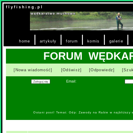
f l y f i s h i n g . p l
|
|
|
|
|
home
artykuły
forum
komis
galerie
FORUM WĘDKA
[Nowa wiadomość]
[Odśwież]
[Odpowiedz]
[Szuk
Email:
Ostani post! Temat: Odp: Zawody na Rabie w najbliższy