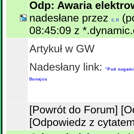
Odp: Awaria elektro
nadesłane przez
(p
S.R
08:45:09 z *.dynamic.
Artykuł w GW
Nadesłany link:
"Pod nogami 
Dunajcu
[Powrót do Forum]
[O
[Odpowiedz z cytatem