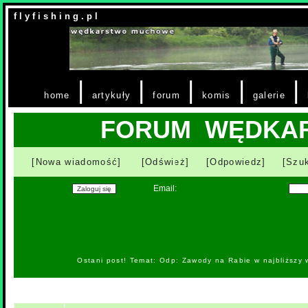
f l y f i s h i n g . p l
|
|
|
|
|
home
artykuły
forum
komis
galerie
FORUM WĘDKA
[Nowa wiadomość]
[Odśwież]
[Odpowiedz]
[Szuk
Email:
Ostani post! Temat: Odp: Zawody na Rabie w najbliższy