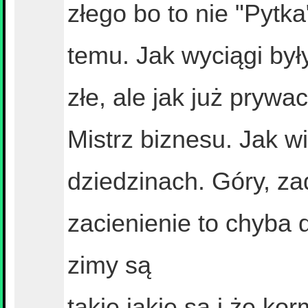
złego bo to nie "Pytka"
temu. Jak wyciągi był
złe, ale jak już prywac
Mistrz biznesu. Jak w
dziedzinach. Góry, zad
zacienienie to chyba 
zimy są
takie jakie są i że ko