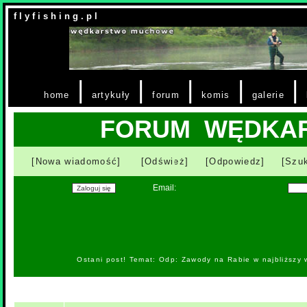
f l y f i s h i n g . p l
|
|
|
|
|
home
artykuły
forum
komis
galerie
FORUM WĘDKA
[Nowa wiadomość]
[Odśwież]
[Odpowiedz]
[Szuk
Email:
Ostani post! Temat: Odp: Zawody na Rabie w najbliższy