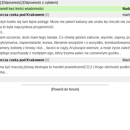
]
[Odpowiedz]
[Odpowiedz z cytatem]
wietl bez treści wiadomości
Nad
orcza rzeka pod Krakowem
[0]
mart
edyś łowiło się tam fajne pstrągi. Może nie jakieś kabany ale uroku tej rzeczki nie 
ej to była najczystsza przyjemność.
ś...
em szczerze, dość mam tego świata. Co chwilę gdzieś zatrucie, wycinki, zapory, po
ytrzymania, napierdalanki, kurwa, literalnie wszędzie i o wszystko, bombardowani
amery, kobiety z brodą i kut..., faceci w ciąży, AI piszące wiersze, a moje życie zale
iętego psychopaty z rozdętym ego, który trzyma palec na czerwonym guziku...
orcza rzeka pod Krakowem
[0]
Mari
ma być inaczej,dzisiaj ekologia to handel powietrzem(CO.2.) Kogo obchodzi podk
zka...
[Powrót do forum]