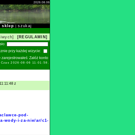
2026.08.06
sklep
szukaj
|
|
liwych]
[REGULAMIN]
sło:
znie przy każdej wizycie:
ie zarejestrowałeś:
Załóż konto
. Czas 2026-08-06 11:01:58.
11:11:48 z
raclawce-pod-
-wody-i-za-nie/ar/c1-