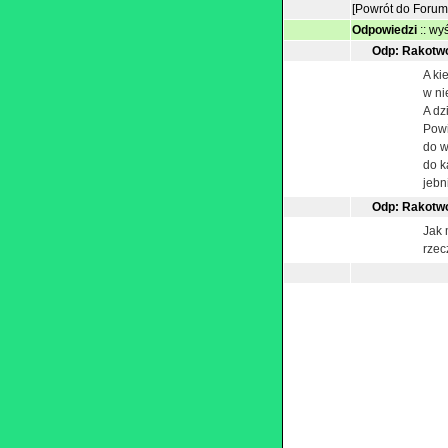
[Powrót do Forum
Odpowiedzi
::
wyś
Odp: Rakotw
A ki
w ni
A dzi
Powi
do w
do k
jebn
Odp: Rakotw
Jak 
rzec