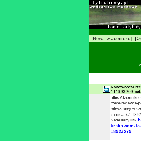
f l y f i s h i n g . p l
home
artykuł
|
[Nowa wiadomość]
[O
O
Rakotworcza rz
*.146.93.209.mobi
https://dziennikp
rzece-raclawce-p
mieszkancy-w-szo
za-nie/ar/c1-189
h
Nadesłany link:
krakowem-to-
18923279