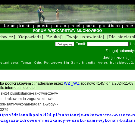
y
forum
komis
galerie
katalog much
baza
guestbook
inne
|
|
|
|
|
|
|
FORUM WĘDKARSTWA MUCHOWEGO
dśwież]
[Odpowiedz]
[Szukaj]
[Twoje ustawienia]
[Dla niecierp
Email:
Ha
Zaloguj automatyc
Jeśli jeszcze się n
stani post! Temat: Odp: Pstragowe Big Game-Irlandia. Autor: Ironsideоoe2
WZ_WZ
eka pod Krakowem
: : nadesłane przez
(postów: 4145) dnia 2024-11-08 
le.internet.t-mobile.pl
olski24.pl/substancje-rakotworcze-w-
od-krakowem-to-zagraza-zdrowiu-
ku-sami-wykonali-badania-wody-i-
23279
ttps://dziennikpolski24.pl/substancje-rakotworcze-w-rzece-
zagraza-zdrowiu-mieszkancy-w-szoku-sami-wykonali-badania