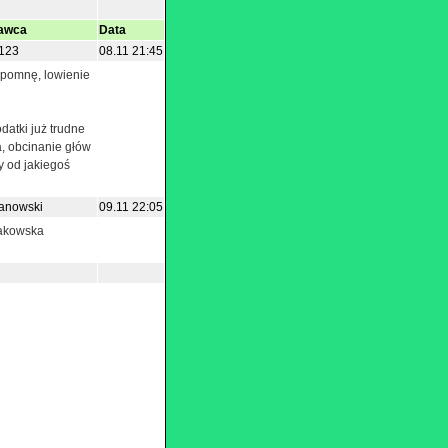
awca
Data
123
08.11 21:45
zapomnę, lowienie
datki już trudne
a, obcinanie głów
ży od jakiegoś
anowski
09.11 22:05
rakowska