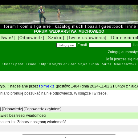
y
forum
komis
galerie
katalog much
baza
guestbook
inne
|
|
|
|
|
|
|
FORUM WĘDKARSTWA MUCHOWEGO
dśwież]
[Odpowiedz]
[Szukaj]
[Twoje ustawienia]
[Dla niecierp
Email:
Ha
Zaloguj automatyc
Jeśli jeszcze się n
Ostani post! Temat: Odp: Ksiązki dr Stanisłąwa Ciosa. Autor: Marianowski
tomekz
yb.
: : nadesłane przez
(postów: 1484) dnia 2024-11-02 21:04:24 z *.ajc.
nia to pronuję poszukać na nie odpowiedzi. W książce i w rzece.
]
[Odpowiedz]
[Odpowiedz z cytatem]
wietl bez treści wiadomości
a ten list.
Zobacz następną wiadomość.