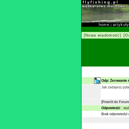
f l y f i s h i n g . p l
home
artykuł
|
[Nowa wiadomość]
[O
Odp: Żerowanie r
Jak zadajesz pyta
[Powrót do Forum
Odpowiedzi
::
wyś
Brak odpowiedzi n