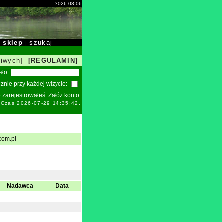
2026.08.06
sklep
szukaj
|
|
liwych]
[REGULAMIN]
sło:
znie przy każdej wizycie:
ie zarejestrowałeś:
Załóż konto
. Czas 2026-07-29 14:35:42.
com.pl
Nadawca
Data