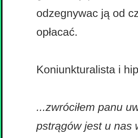
odzegnywac ją od czc
opłacać.
Koniunkturalista i h
...zwróciłem panu uw
pstrągów jest u nas