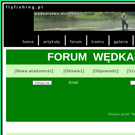
f l y f i s h i n g . p l
|
|
|
|
home
artykuły
forum
komis
galerie
FORUM WĘDKA
[Nowa wiadomość]
[Odśwież]
[Odpowiedz]
[Sz
Email:
Ostani post! T