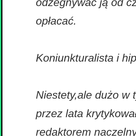
odzegnywac ją od czc
opłacać.
Koniunkturalista i h
Niestety,ale dużo w 
przez lata krytykow
redaktorem naczeln