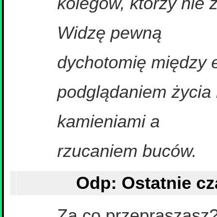
kolegów, którzy nie z
Widzę pewną
dychotomię między 
podglądaniem życia
kamieniami a
rzucaniem buców.
Za co przepraszasz?