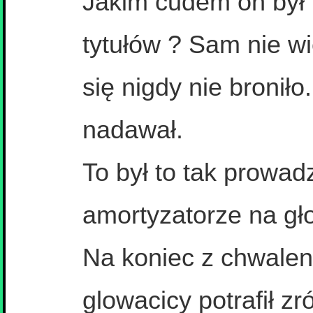
Jakim cudem on był 
tytułów ? Sam nie w
się nigdy nie broniło
nadawał.
To był to tak prowad
amortyzatorze na gł
Na koniec z chwaleni
glowacicy potrafił zr