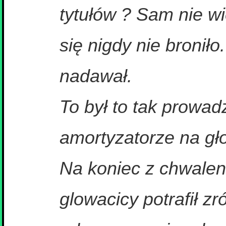
tytułów ? Sam nie w
się nigdy nie broniło
nadawał.
To był to tak prowad
amortyzatorze na gł
Na koniec z chwaleni
glowacicy potrafił zr