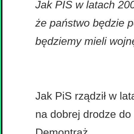
Jak PIS w latach 200
że państwo będzie po
będziemy mieli wojn
Jak PiS rządził w la
na dobrej drodze do
Demontraż