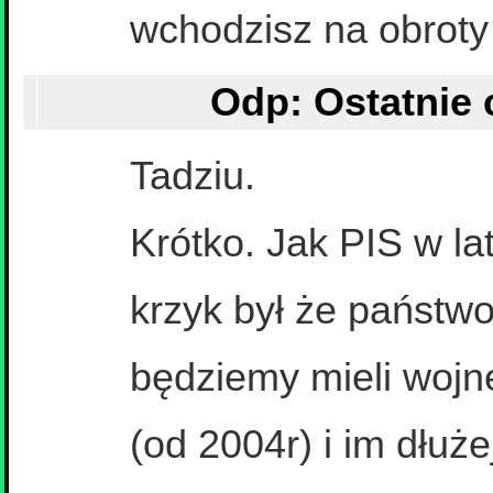
wchodzisz na obrot
Tadziu.
Krótko. Jak PIS w la
krzyk był że państwo
będziemy mieli wojn
(od 2004r) i im dłuże