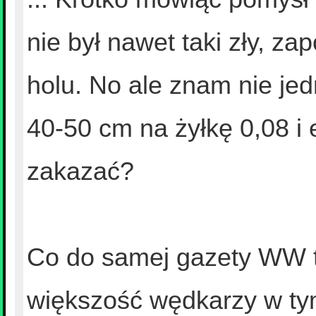
nie był nawet taki zły, za
holu. No ale znam nie jedn
40-50 cm na żyłkę 0,08 i 
zakazać?
Co do samej gazety WW to
większość wędkarzy w tym