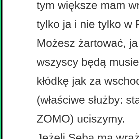
tym większe mam wra
tylko ja i nie tylko w 
Możesz żartować, ja 
wszyscy będą musiel
kłódkę jak za wschod
(właściwe służby: s
ZOMO) uciszymy.
Jeżeli Seba ma wraże