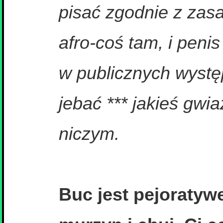
pisać zgodnie z zas
afro-coś tam, i penis
w publicznych wystę
jebać *** jakieś gwia
niczym.
Buc jest pejoratyw