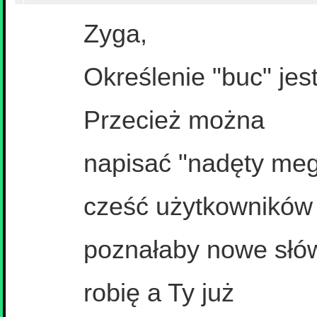
Zyga,
Określenie "buc" jes
Przecież można
napisać "nadęty meg
cześć użytkowników
poznałaby nowe słówk
robię a Ty już