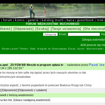
y
forum
komis
galerie
katalog much
baza
guestbook
inne
|
|
|
|
|
|
|
FORUM WĘDKARSTWA MUCHOWEGO
dśwież]
[Odpowiedz]
[Szukaj]
[Twoje ustawienia]
[Dla niecierp
Email:
Ha
Zaloguj automatyc
Jeśli jeszcze się n
Ostani post! Temat: Odp: Ksiązki dr Stanisłąwa Ciosa. Autor: Marianowski
Pavel lee
ia apel _ZO PZW BB Weszło w program opłata kr
: : nadesłane przez
:34 z 185.132.53.*
bie bo muszę w tym syfie się taplać przez tych naszych ułomów co tak
ołchoźniczym dziadostwe
 trzyma wyjedź, z twoimi pogladami to polecam Białorus Rosję lub Chiny
]
[Odpowiedz]
[Odpowiedz z cytatem]
wietl z treścią wiadomości
a ten list.
Zobacz następną wiadomość.