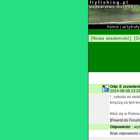
f l y f i s h i n g . p l
home
artykuł
|
[Nowa wiadomość]
[O
Odp: E zezwolen
2024-08-08 23:29
! , szkoda mi sie
krzyczą za tym k
Ktoś cię w Polsce
[Powrót do Forum
Odpowiedzi
::
wyś
Brak odpowiedzi n