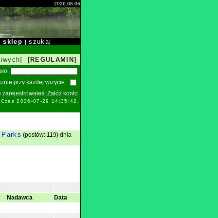
2026.08.06
sklep
szukaj
|
|
liwych]
[REGULAMIN]
sło:
znie przy każdej wizycie:
ie zarejestrowałeś:
Załóż konto
. Czas 2026-07-29 14:35:42.
 Parks
(postów: 119) dnia
Nadawca
Data