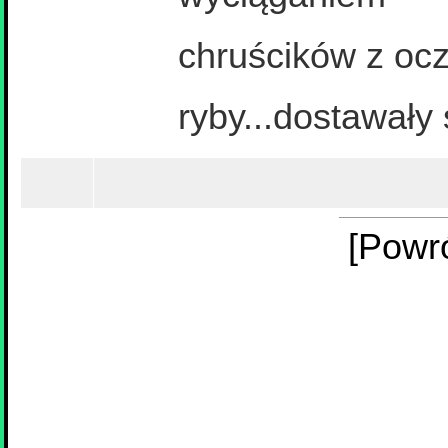
chruścików z ocz
ryby...dostawały
[Powr