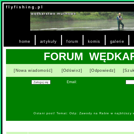
f l y f i s h i n g . p l
|
|
|
|
|
home
artykuły
forum
komis
galerie
FORUM WĘDKA
[Nowa wiadomość]
[Odśwież]
[Odpowiedz]
[Szuk
Email:
Ostani post! Temat: Odp: Zawody na Rabie w najbliższy