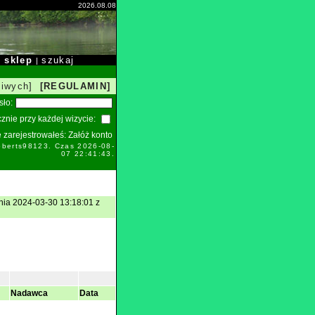
2026.08.08
sklep
szukaj
|
|
liwych]
[REGULAMIN]
sło:
znie przy każdej wizycie:
ie zarejestrowałeś:
Załóż konto
oberts98123. Czas 2026-08-
07 22:41:43.
nia 2024-03-30 13:18:01 z
Nadawca
Data