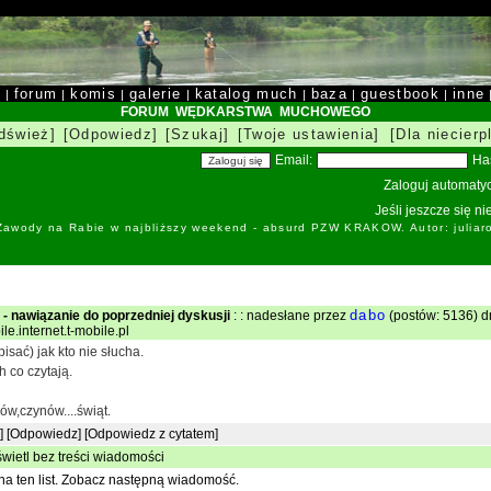
y
forum
komis
galerie
katalog much
baza
guestbook
inne
|
|
|
|
|
|
|
FORUM WĘDKARSTWA MUCHOWEGO
dśwież]
[Odpowiedz]
[Szukaj]
[Twoje ustawienia]
[Dla niecierp
Email:
Ha
Zaloguj automatyc
Jeśli jeszcze się n
 Zawody na Rabie w najbliższy weekend - absurd PZW KRAKOW. Autor: juliar
dabo
y - nawiązanie do poprzedniej dyskusji
: : nadesłane przez
(postów: 5136) d
le.internet.t-mobile.pl
isać) jak kto nie słucha.
h co czytają.
ów,czynów....świąt.
]
[Odpowiedz]
[Odpowiedz z cytatem]
wietl bez treści wiadomości
a ten list.
Zobacz następną wiadomość.