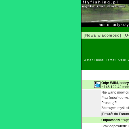
f l y f i s h i n g . p l
home
artykuł
|
[Nowa wiadomość]
[O
Ostani post! Temat: Odp:
Odp: Wilki, bobr
*.146.122.42.mobi
Nie warto mówić(p
Pisz (mów) do tyc
Proste.¿?!
Zdrowych myśli,sł
[Powrót do Forum
Odpowiedzi
::
wyś
Brak odpowiedzi n