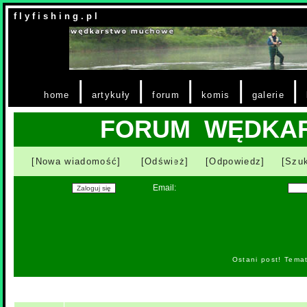
f l y f i s h i n g . p l
|
|
|
|
|
home
artykuły
forum
komis
galerie
FORUM WĘDKA
[Nowa wiadomość]
[Odśwież]
[Odpowiedz]
[Szuk
Email:
Ostani post! Tema