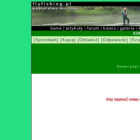
f l y f i s h i n g . p l
home
artykuły
forum
komis
galerie
|
|
|
|
|
KOM
[Sprzedam]
[Kupię]
[Odśwież]
[Odpowiedz]
[Szu
Ostani post
Aby napisać nową 