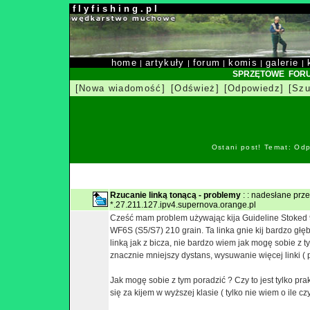
f l y f i s h i n g . p l
home
artykuły
forum
komis
galerie
|
|
|
|
|
SPRZĘTOWE FOR
[Nowa wiadomość]
[Odśwież]
[Odpowiedz]
[Szu
Ostani post! Temat: Od
Rzucanie linką tonącą - problemy
: : nadesłane prz
*.27.211.127.ipv4.supernova.orange.pl
Cześć mam problem używając kija Guideline Stoked 9ft
WF6S (S5/S7) 210 grain. Ta linka gnie kij bardzo głę
linką jak z bicza, nie bardzo wiem jak mogę sobie z t
znacznie mniejszy dystans, wysuwanie więcej linki (
Jak mogę sobie z tym poradzić ? Czy to jest tylko prak
się za kijem w wyższej klasie ( tylko nie wiem o ile cz