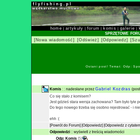
f l y f i s h i n g . p l
home
artykuły
forum
komis
galerie
|
|
|
|
|
SPRZĘTOWE FOR
[Nowa wiadomość]
[Odśwież]
[Odpowiedz]
[Szu
Ostani post! Temat: Odp: Spo
Gabriel Kozdras
Komis
: : nadesłane przez
(post
Co się stało z komisem?
Jest gdzieś stara wersja zachowana? Tam było tyle po
Do tego nowego trzeba się osobno rejestrować - i ni
ehh :(
[Powrót do Forum]
[Odpowiedz]
[Odpowiedz z cytate
Odpowiedzi
::
wyświetl z treścią wiadomości
Odp: Komis
[5]