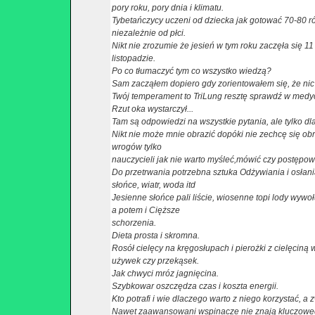
pory roku, pory dnia i klimatu.
Tybetańczycy uczeni od dziecka jak gotować 70-80 r
niezależnie od płci.
Nikt nie zrozumie że jesień w tym roku zaczęła się 11
listopadzie.
Po co tłumaczyć tym co wszystko wiedzą?
Sam zacząłem dopiero gdy zorientowałem się, że nic n
Twój temperament to TriLung resztę sprawdź w medyc
Rzut oka wystarczył...
Tam są odpowiedzi na wszystkie pytania, ale tylko dl
Nikt nie może mnie obrazić dopóki nie zechcę się ob
wrogów tylko
nauczycieli jak nie warto myśleć,mówić czy postępow
Do przetrwania potrzebna sztuka Odżywiania i osłan
słońce, wiatr, woda itd
Jesienne słońce pali liście, wiosenne topi lody wywołu
a potem i Cięższe
schorzenia.
Dieta prosta i skromna.
Rosół cielęcy na kręgosłupach i pierożki z cielęciną 
używek czy przekąsek.
Jak chwyci mróz jagnięcina.
Szybkowar oszczędza czas i koszta energii.
Kto potrafi i wie dlaczego warto z niego korzystać, 
Nawet zaawansowani wspinacze nie znają kluczowego