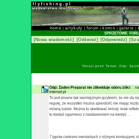
f l y f i s h i n g . p l
home
artykuły
forum
komis
galerie
|
|
|
|
|
SPRZĘTOWE FOR
[Nowa wiadomość]
[Odśwież]
[Odpowiedz]
[Szu
Ostani post! Temat: Odp: Spod
Odp: Żaden Preparat nie zlikwiduje odoru żółci
: : 
internet.pl
To jest pisane tak siermiężnym językiem, że nie da si
regułę, że wszystko można spierdolić nie mając kszty 
mówią ludzie. Można to skwitować krócej: brak reflek
to kiedyś ogarniesz z nastawieniem na kiedyś….
7 typów cielesno mentalnych z różnymi kontuzjami, r