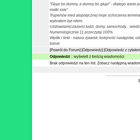
"Głupi bo dumny, a dumny bo głupi" - dlatego warto pr
matki ssie".
Trupem(w med alopatycznej moje schorzenia terminaln
wybrałem byt nikim.
Uzdrawiam(czasem) ludzi, domy, samochody... wiedzą
Numerologicznie 11 przeczytaj 100%.
Wędki i linki - natura zjawisk, kolejność następstw, o
banał.
[Powrót do Forum]
[Odpowiedz]
[Odpowiedz z cytate
Odpowiedzi
::
wyświetl z treścią wiadomości
Brak odpowiedzi na ten list.
Zobacz następną wiado