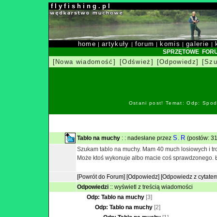
f l y f i s h i n g . p l
home
artykuły
forum
komis
galerie
|
|
|
|
|
SPRZĘTOWE FOR
[Nowa wiadomość]
[Odśwież]
[Odpowiedz]
[Szu
Ostani post! Temat: Odp: Spod
S.R
Tablo na muchy
: : nadesłane przez
(postów: 31
Szukam tablo na muchy. Mam 40 much losiowych i tr
Może ktoś wykonuje albo macie coś sprawdzonego. 
[Powrót do Forum]
[Odpowiedz]
[Odpowiedz z cytate
Odpowiedzi
::
wyświetl z treścią wiadomości
Odp: Tablo na muchy
[3]
Odp: Tablo na muchy
[2]